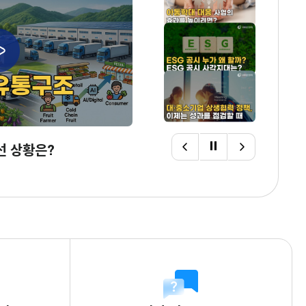
새
창
으
로
새
열
창
림
으
로
새
열
창
선 상황은?
이
자
다
림
으
전
동
음
로
영
스
영
열
상
크
상
림
롤
멈
춤/
시
작