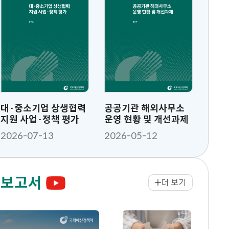
물
롤
물
멈
춤/
시
작
 주요국의 주택 보
대·중소기업 상생협력
[NABO Focus 제172
공공기관 해외사무소
예산춘
제 비교 분석
지원 사업·정책 평가
호] ESG공시, 누가 왜
운영 현황 및 개선과제
째(통
하는가: 자발적 공시의
6-07-27
2026-07-13
2026-07-23
2026-05-12
202
결정요인 분석
 보고서
더 보기