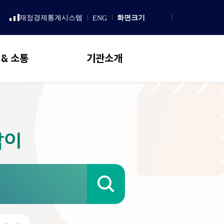
LISH
재정경제통계시스템
화면크기
ENG
새
Homepage
창
으
로
열
 & 소통
기관소개
림
일반현황
설립 목적 및 연혁
직무 및 업무추진 기본방향
잡이
국회예산정책처 상징
조직도
국회예산정책처장
검
인사말
색
프로필
역대처장