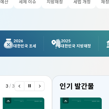
예산
세제 이슈
지방재정
세법 개정
재정
예산춘추
메일링 신청
Open API
이용안내
활용방법
인증키 신청
2026
2025
대한민국 조세
대한민국 지방재정
인기 발간물
3
/
3
이
자
다
전
동
음
발
스
발
간
크
간