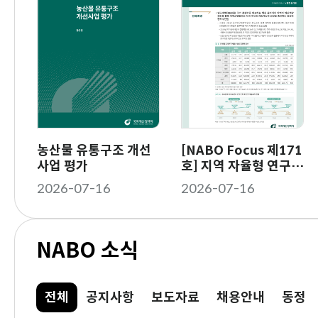
15권
농산물 유통구조 개선
금융취약계층 지원 채
[NABO Focus 제171
2026 대한민국 공공
사업 평가
무조정제도 운영 평가
호] 지역 자율형 연구개
관
발사업의 주요 내용과
2026-07-16
2026-06-30
2026-07-16
2026-06-10
향후 과제
NABO 소식
NABO
전체
선
공지사항
보도자료
채용안내
동정
소
택