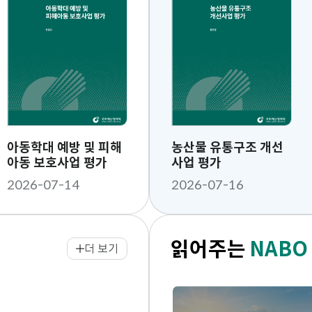
물
롤
물
멈
춤/
시
작
기
아동학대 예방 및 피해
2026 대한민국 경제
[NABO Focus 제173
농산물 유통구조 개선
해외
아동 보호사업 평가
호] 「2026년 세제개편
사업 평가
유세
안」의 주요 내용
2026-07-14
2026-07-16
2026-08-06
2026-07-16
202
읽어주는
NABO
더 보기
NABO
소
식
전