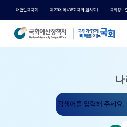
대한민국국회
제22대 제438회국회(임시회)
국회정보
분석
전체
예산
나
재정
경제
기타
검
색
정책
어
공무