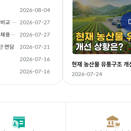
체
2026-08-04
국회예산정책처, 「해외 주요국의 주택 보유세제 비교 분석」 발간
2026-07-27
[제2026-27호] 국회예산정책처 임기제공무원 채용공고(분석관 4직위)
2026-07-27
단 면담
2026-07-21
2026-07-16
현재 농산물 유통구조 개
2026-07-16
2026-07-24
새
창
으
로
열
림