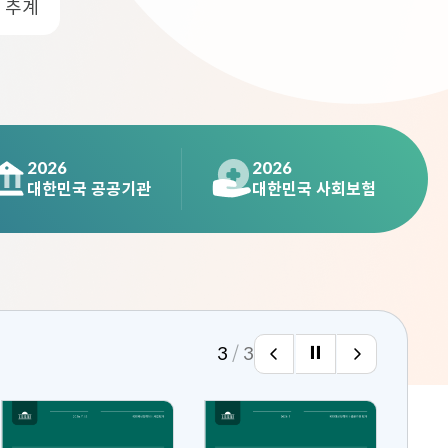
 추계
실국소개
예산분석실
추계세제분석실
경제분석국
기획관리관
･관리
2026
2026
법안비용추계･조사분석 안
내
대한민국 공공기관
대한민국 사회보험
법안비용추계
조사･분석
관계법규
3
/
3
이
자
다
전
동
음
발
스
발
간
크
간