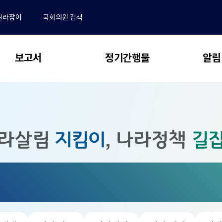
길라잡이
국회의원 검색
보고서
정기간행물
알림
 보고서
동향 & 이슈
알림
전체
NABO Focus
･결산분석 및 사업평가
공지사항
라살림
지킴이
,
나라정책
길
추계 및 세제분석
보도자료
NABO 재정경제통계 Brief
전망 및 정책분석
채용안내
예산정책연구
동정
논문 공모 안내 및 관련 규정
업무추진비
연구용역 보고서
논문 투고 및 작성 요령
재정 퀴즈
학술지편집위원회
국외출장 보고서
수록논문 보기
자유게시판