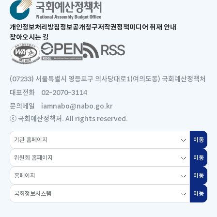
새
개인정보처리방침
정보공개청구
저작권정책
미디어 취재 안내
창
찾아오시는 길
으
새
로
창
열
으
림
로
(07233) 서울특별시 영등포구 의사당대로1(여의도동) 국회예산정책처
열
대표전화
02-2070-3114
림
문의메일
iamnabo@nabo.go.kr
ⓒ 국회예산정책처. All rights reserved.
소
이동
새
관
창
위
기
이동
새
으
원
관
창
로
홈
회
홈
이동
새
으
열
페
홈
페
창
로
국
림
이
페
이동
새
이
으
열
회
지
이
창
지
로
림
정
선
지
으