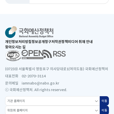
새
개인정보처리방침
정보공개청구
저작권정책
미디어 취재 안내
창
찾아오시는 길
으
새
로
창
열
으
림
로
(07233) 서울특별시 영등포구 의사당대로1(여의도동) 국회예산정책처
열
대표전화
02-2070-3114
림
문의메일
iamnabo@nabo.go.kr
ⓒ 국회예산정책처. All rights reserved.
소
이동
새
관
창
위
기
이동
새
으
원