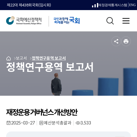
제22대 제438회국회(임시회)
재정경제통계시스템
ENG
새
통
창
전
합
으
체
검
메
색
로
뉴
공
인
열
유
쇄
메
보고서
메
정책연구용역 보고서
국
림
정책연구용역 보고서
뉴
뉴
회
로
로
예
이
이
산
동
동
정
책
처
메
인
재정운용 거버넌스 개선방안
페
이
2025-03-27
예산분석총괄과
3,533
작
부
조
지
성
서
회
일
명
수
로