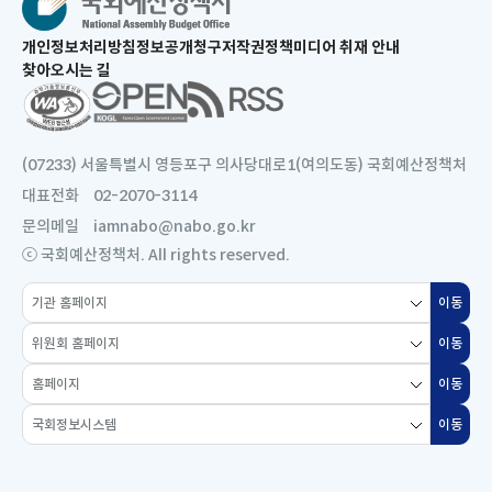
새
개인정보처리방침
정보공개청구
저작권정책
미디어 취재 안내
창
찾아오시는 길
으
새
로
창
열
으
림
로
(07233) 서울특별시 영등포구 의사당대로1(여의도동) 국회예산정책처
열
대표전화
02-2070-3114
림
문의메일
iamnabo@nabo.go.kr
ⓒ 국회예산정책처. All rights reserved.
소
이동
새
관
창
위
기
이동
새
으
원
관
창
로
홈
회
홈
이동
새
으
열
페
홈
페
창
로
국
림
이
페
이동
새
이
으
열
회
지
이
창
지
로
림
정
선
지
으
선
열
보
택