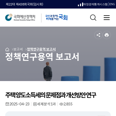
제22대 제438회국회(임시회)
재정경제통계시스템
ENG
새
통
창
전
합
으
체
검
메
색
로
뉴
공
인
열
유
쇄
메
보고서
메
정책연구용역 보고서
국
림
정책연구용역 보고서
뉴
뉴
회
로
로
예
이
이
산
동
동
정
책
처
메
인
주택 양도소득세의 문제점과 개선방안 연구
페
이
2025-04-23
세제분석1과
2,855
작
부
조
지
성
서
회
일
명
수
로