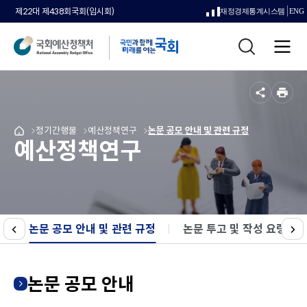
제22대 제438회국회(임시회)
재정경제통계시스템
ENG
새
통
창
전
합
으
체
검
메
색
로
뉴
공
인
열
유
쇄
메
메
정기간행물
메
메
예산정책연구
메
메
논문 공모 안내 및 관련 규정
국
림
예산정책연구
뉴
뉴
뉴
뉴
뉴
뉴
회
로
로
로
로
로
로
예
이
이
이
이
이
이
산
동
동
동
동
동
동
정
책
처
논문 공모 안내 및 관련 규정
선택됨
논문 투고 및 작성 요령
메
이
다
인
전
음
페
이
논문 공모 안내
지
로