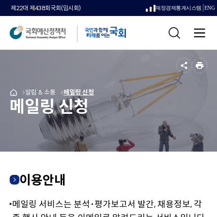
제22대 제438회국회(임시회)
재정경제통계시스템
ENG
새
통
창
전
합
으
체
검
메
색
로
뉴
공
인
열
유
쇄
메
알림 & 소통
메
메일링 신청
국
림
메일링 신청
뉴
뉴
회
로
로
예
이
이
산
동
동
정
책
처
메
인
이용안내
페
이
메일링 서비스는 분석･평가보고서 발간, 채용정보, 각
지
로