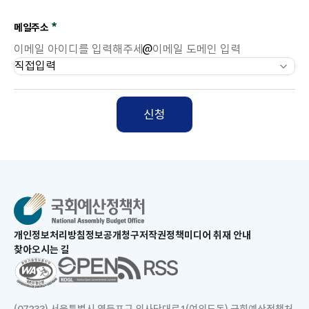
입
일
력
주
필
메일주소
소
수
@
입
이
이
이
력
메
메
메
일
일
일
신청
아
도
도
이
메
메
디
인
인
선
택
새
개인정보처리방침
정보공개청구
저작권정책
미디어 취재 안내
창
찾아오시는 길
으
새
로
창
열
으
림
로