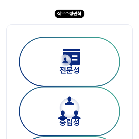
직무수행원칙
전문성
중립성