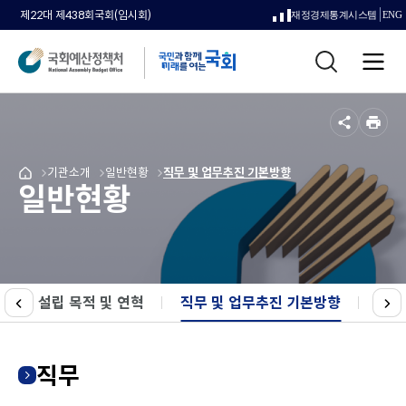
제22대 제438회국회(임시회)
재정경제통계시스템
ENG
새
통
창
전
합
으
체
검
메
색
로
뉴
공
인
열
유
쇄
메
메
기관소개
메
메
일반현황
메
메
직무 및 업무추진 기본방향
국
림
일반현황
뉴
뉴
뉴
뉴
뉴
뉴
회
로
로
로
로
로
로
예
이
이
이
이
이
이
산
동
동
동
동
동
동
정
책
처
설립 목적 및 연혁
직무 및 업무추진 기본방향
선택됨
국회
메
이
다
인
전
음
페
이
직무
지
로