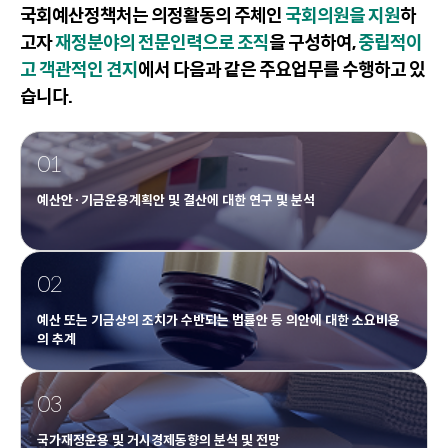
국회예산정책처는 의정활동의 주체인
국회의원을 지원
하
이
동
고자
재정분야의 전문인력으로 조직
을 구성하여,
중립적이
고 객관적인 견지
에서 다음과 같은 주요업무를 수행하고 있
습니다.
01
예산안·기금운용계획안 및 결산에 대한 연구 및 분석
02
예산 또는 기금상의 조치가 수반되는 법률안 등 의안에 대한 소요비용
의 추계
03
국가재정운용 및 거시경제동향의 분석 및 전망