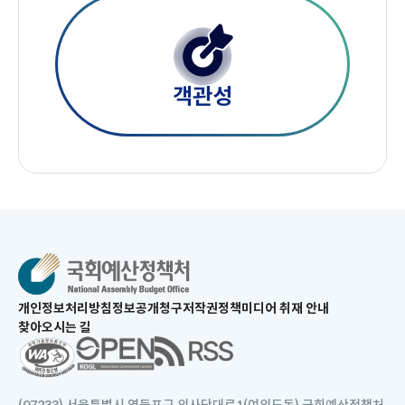
객관성
새
개인정보처리방침
정보공개청구
저작권정책
미디어 취재 안내
창
찾아오시는 길
으
새
로
창
열
으
림
로