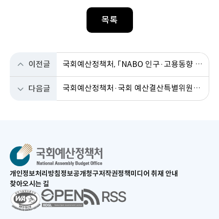
목록
이전글
국회예산정책처, 「NABO 인구·고용동향 & 이슈」 창간
국회예산정책처·국회 예산결산특별위원회,「국회 예산안 심의권 강화를 위한 정책과제 토론회」 공동 개최-국회의 실질적인 예산안 심의조정 기반 확립을 위한 정책 및 입법과제 논의
다음글
새
개인정보처리방침
정보공개청구
저작권정책
미디어 취재 안내
창
찾아오시는 길
으
새
로
창
열
으