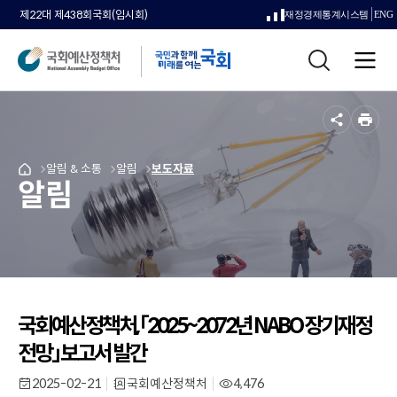
제22대 제438회국회(임시회)
재정경제통계시스템
ENG
새
통
창
전
합
으
체
검
메
색
로
뉴
공
인
열
유
쇄
메
알림 & 소통
메
알림
메
보도자료
국
림
알림
뉴
뉴
뉴
회
로
로
로
예
이
이
이
산
동
동
동
정
책
처
메
인
국회예산정책처,「2025~2072년 NABO 장기재정
페
전망」보고서 발간
이
지
2025-02-21
국회예산정책처
4,476
작
부
조
로