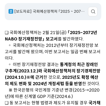
성
서
회
이
일
명
수
동
[보도자료] 국회예산정책처 「2025 ~ 2072년 NABO 장기재정전망」 보고서 발간.hwp
❑ 국회예산정책처는 2월 21일(금)
「2025~2072년
NABO 장기재정전망」 보고서
를 발간하였다.
◦ 국회예산정책처는 2012년부터 장기재정전망 보
고서를 발간해 왔으며, 이번 보고서는 일곱 번째 보고서
이다.
◦ 이번 장기재정전망 결과는
통계청의 최근 장래인
구추계(2023.12.)와 국회예산정책처의 장기경제전망
(2024.10.)※에 근거
한 것으로,
2025년도 확정 예산
의 제도 변화 및 2024년 개정세법 등을 반영
한 것이다.
※ 한국은행의 국민계정 기준년 변경(2015→2020
년)에 따른 신계열 GDP 기준(2024.6.)
❑ 동 보고서는 현행 법령과 제도가 유지될 경우
국가채