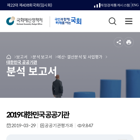
제22대 제438회국회(임시회)
재정경제통계시스템
ENG
새
통
창
전
합
으
체
검
메
색
로
뉴
공
인
열
유
쇄
메
보고서
메
분석 보고서
메
예산･결산분석 및 사업평가
국
림
메
대한민국 공공기관
뉴
뉴
뉴
회
분석 보고서
뉴
로
로
로
예
로
이
이
이
산
이
동
동
동
정
동
책
처
메
인
2019 대한민국 공공기관
페
이
2019-03-29
공공기관평가과
9,847
작
부
조
지
성
서
회
로
일
명
수