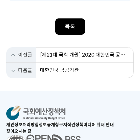
목록
이전글
[제21대 국회 개원] 2020 대한민국 공공기관
대한민국 공공기관
다음글
새
개인정보처리방침
정보공개청구
저작권정책
미디어 취재 안내
창
찾아오시는 길
으
새