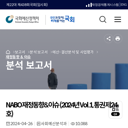
제22대 제438회국회(임시회)
재정경제통계시스템
ENG
새
통
창
전
합
으
체
검
메
색
로
뉴
공
인
열
유
쇄
메
보고서
메
분석 보고서
메
예산･결산분석 및 사업평가
국
림
메
재정동향 & 이슈
뉴
뉴
뉴
회
분석 보고서
뉴
로
로
로
예
로
이
이
이
산
이
동
동
동
정
동
책
처
메
인
NABO 재정동향&이슈 (2024년 Vol.1, 통권 제24
QR
페
코
이
호)
드
지
레
2024-04-26
사회예산분석과
10,088
로
작
부
조
이