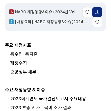
성
서
회
이
어
일
명
수
동
팝
NABO 재정동향&이슈 (2024년 Vol.1, 통권 제24호).pdf
업
열
[내용요약] NABO 재정동향&이슈(2024년 Vol.1, 통권 제24호).hwp
기
주요 재정지표
･ 총수입･총지출
･ 재정수지
･ 중앙정부 채무
주요 재정동향 & 이슈
･ 2023회계연도 국가결산보고서 주요내용
･ 2023 초중고 사교육비 조사 결과