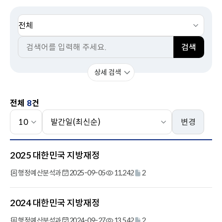
이
동
검
색
검
분
검색
색
류
어
상세 검색
전체
8
건
건
정
변경
수
렬
선
선
번
택
택
2025 대한민국 지방재정
호,
보
행정예산분석과
2025-09-05
11,242
2
고
서
2024 대한민국 지방재정
명,
부
행정예산분석과
2024-09-27
13,542
2