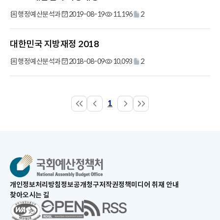
행정예산분석과
2019-08-19
11,196
2
대한민국 지방재정 2018
행정예산분석과
2018-08-09
10,093
2
1
페
이
지
새
개인정보처리방침
정보공개청구
저작권정책
미디어 취재 안내
창
찾아오시는 길
으
새
로
창