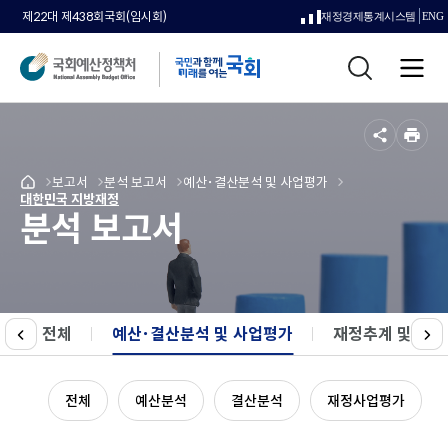
제22대 제438회국회(임시회)
재정경제통계시스템
ENG
새
이
다
통
창
전
음
전
합
으
체
검
메
색
로
뉴
공
인
열
유
쇄
메
보고서
메
분석 보고서
메
예산･결산분석 및 사업평가
국
림
메
대한민국 지방재정
뉴
뉴
뉴
회
분석 보고서
뉴
로
로
로
예
로
이
이
이
산
이
동
동
동
정
동
책
처
메
전체
예산･결산분석 및 사업평가
선택됨
재정추계 및 세
이
다
인
전
음
페
이
전체
예산분석
결산분석
재정사업평가
지
로